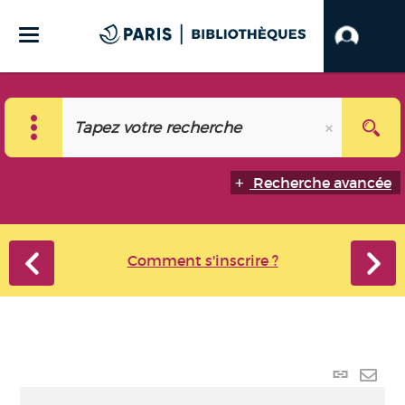
Recherche avancée
Comment s'inscrire ?
Lien
perma
Envo