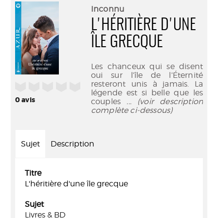
(Nouve
par
Inconnu
fenêtr
mail
L'HÉRITIÈRE D'UNE
ÎLE GRECQUE
Les chanceux qui se disent
oui sur l’île de l’Éternité
resteront unis à jamais. La
/5
légende est si belle que les
0
avis
couples
... (voir description
complète ci-dessous)
Sujet
Description
Titre
L'héritière d'une île grecque
Sujet
Livres & BD