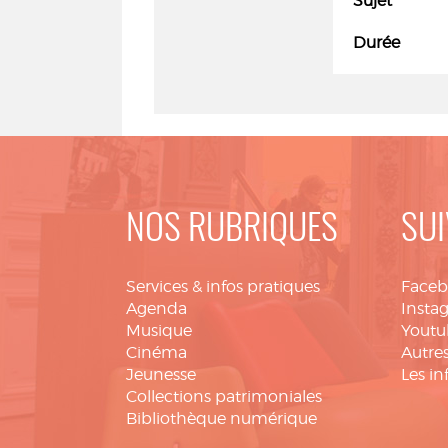
Sujet
Durée
NOS RUBRIQUES
SUI
Services & infos pratiques
Face
Agenda
Insta
Musique
Youtu
Cinéma
Autres
Jeunesse
Les in
Collections patrimoniales
Bibliothèque numérique