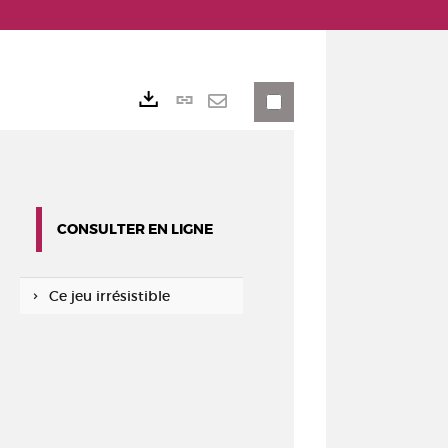
Lien
Exports
permanent
Envoyer
(Nouvelle
par
fenêtre)
mail
CONSULTER EN LIGNE
Ce jeu irrésistible