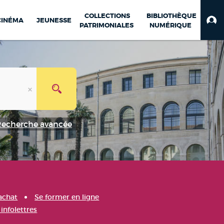
COLLECTIONS
BIBLIOTHÈQUE
CINÉMA
JEUNESSE
PATRIMONIALES
NUMÉRIQUE
Recherche avancée
achat
Se former en ligne
infolettres