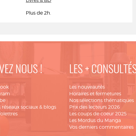
Livres & BD
Plus de 2h.
VEZ NOUS !
LES + CONSULTÉ
book
Les nouveautés
gram
Horaires et fermetures
be
Nos sélections thématiques
 réseaux sociaux & blogs
Prix des lecteurs 2026
folettres
Les coups de coeur 2025
Les Mordus du Manga
Vos derniers commentaires