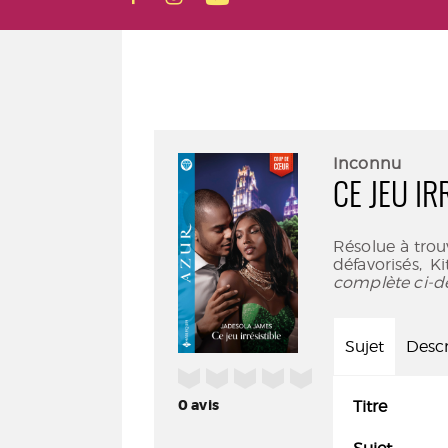
Inconnu
CE JEU IR
Résolue à tro
défavorisés, K
complète ci-d
Sujet
Descr
/5
0
avis
Titre