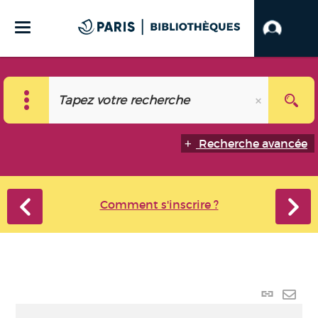
Recherche avancée
Comment s'inscrire ?
Lien
perma
Envo