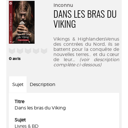
(Nouve
par
Inconnu
fenêtr
mail
DANS LES BRAS DU
VIKING
Vikings & HighlandersVenus
des contrées du Nord, ils se
battent pour la conquête de
/5
nouvelles terres… et du cœur
0
avis
de leur
... (voir description
complète ci-dessous)
Sujet
Description
Titre
Dans les bras du Viking
Sujet
Livres & BD