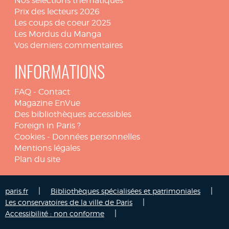
Nos sélections thématiques
Prix des lecteurs 2026
Les coups de coeur 2025
Les Mordus du Manga
Vos derniers commentaires
INFORMATIONS
FAQ
-
Contact
Magazine EnVue
Des bibliothèques accessibles
Foreign in Paris ?
Cookies
-
Données personnelles
Mentions légales
Plan du site
|
|
paris.fr
Bibliothèques spécialisées et patrimoniales
|
Les conservatoires de la ville de Paris
|
Accessibilité : non conforme