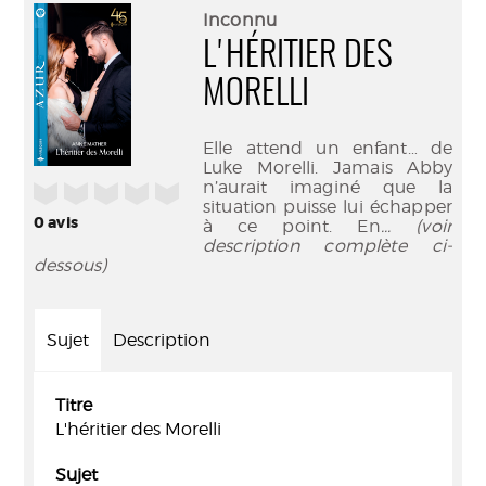
(Nouve
par
Inconnu
fenêtr
mail
L'HÉRITIER DES
MORELLI
Elle attend un enfant… de
Luke Morelli. Jamais Abby
n’aurait imaginé que la
/5
situation puisse lui échapper
0
avis
à ce point. En
... (voir
description complète ci-
dessous)
Sujet
Description
Titre
L'héritier des Morelli
Sujet