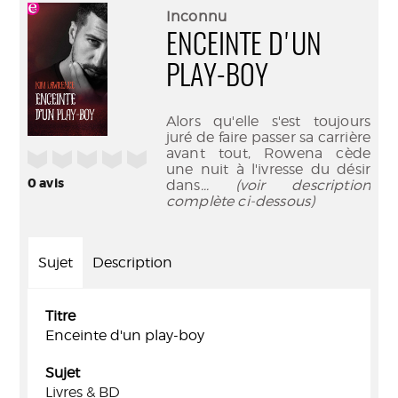
(Nouve
par
Inconnu
fenêtr
mail
ENCEINTE D'UN
PLAY-BOY
Alors qu'elle s'est toujours
juré de faire passer sa carrière
avant tout, Rowena cède
/5
une nuit à l'ivresse du désir
0
avis
dans
... (voir description
complète ci-dessous)
Sujet
Description
Titre
Enceinte d'un play-boy
Sujet
Livres & BD