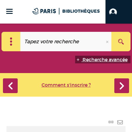
Recherche avancée
Comment s'inscrire ?
Lien
perma
Envo