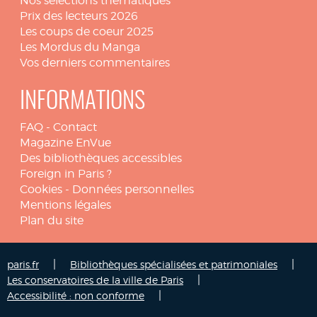
Nos sélections thématiques
Prix des lecteurs 2026
Les coups de coeur 2025
Les Mordus du Manga
Vos derniers commentaires
INFORMATIONS
FAQ
-
Contact
Magazine EnVue
Des bibliothèques accessibles
Foreign in Paris ?
Cookies
-
Données personnelles
Mentions légales
Plan du site
|
|
paris.fr
Bibliothèques spécialisées et patrimoniales
|
Les conservatoires de la ville de Paris
|
Accessibilité : non conforme