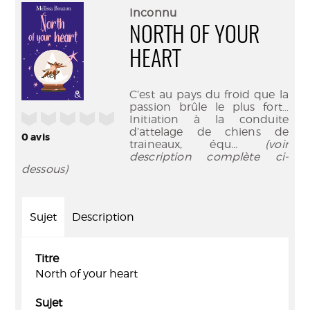
(Nouve
par
Inconnu
fenêtr
mail
NORTH OF YOUR
HEART
C’est au pays du froid que la
passion brûle le plus fort…
/5
Initiation à la conduite
d’attelage de chiens de
0
avis
traineaux, équ
... (voir
description complète ci-
dessous)
Sujet
Description
Titre
North of your heart
Sujet