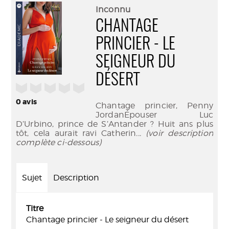
(Nouve
par
Inconnu
fenêtr
mail
CHANTAGE
PRINCIER - LE
SEIGNEUR DU
DÉSERT
/5
0
avis
Chantage princier, Penny
JordanÉpouser Luc
D’Urbino, prince de S’Antander ? Huit ans plus
tôt, cela aurait ravi Catherin
... (voir description
complète ci-dessous)
Sujet
Description
Titre
Chantage princier - Le seigneur du désert