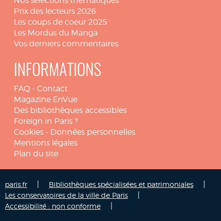
Nos sélections thématiques
Prix des lecteurs 2026
Les coups de coeur 2025
Les Mordus du Manga
Vos derniers commentaires
INFORMATIONS
FAQ
-
Contact
Magazine EnVue
Des bibliothèques accessibles
Foreign in Paris ?
Cookies
-
Données personnelles
Mentions légales
Plan du site
|
|
paris.fr
Bibliothèques spécialisées et patrimoniales
|
Les conservatoires de la ville de Paris
|
Accessibilité : non conforme