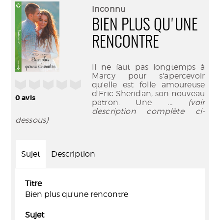
(Nouve
par
Inconnu
fenêtr
mail
BIEN PLUS QU'UNE
RENCONTRE
Il ne faut pas longtemps à
Marcy pour s'apercevoir
/5
qu'elle est folle amoureuse
d'Eric Sheridan, son nouveau
0
avis
patron. Une
... (voir
description complète ci-
dessous)
Sujet
Description
Titre
Bien plus qu'une rencontre
Sujet