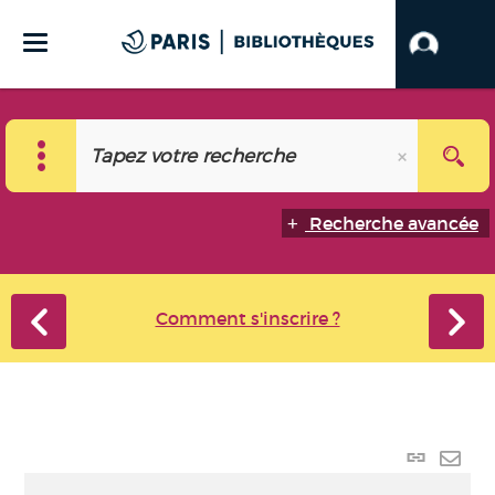
Recherche avancée
Comment s'inscrire ?
Lien
perma
Envo