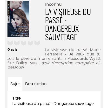
(Nouve
par
Inconnu
fenêtr
mail
LA VISITEUSE DU
PASSÉ -
DANGEREUX
SAUVETAGE
/5
0
avis
La visiteuse du passé, Marie
Ferrarella « Je veux que tu
sois le père de mon enfant… » Abasourdi, Wyatt
fixe Bailey, son
... (voir description complète ci-
dessous)
Sujet
Description
Titre
La visiteuse du passé - Dangereux sauvetage