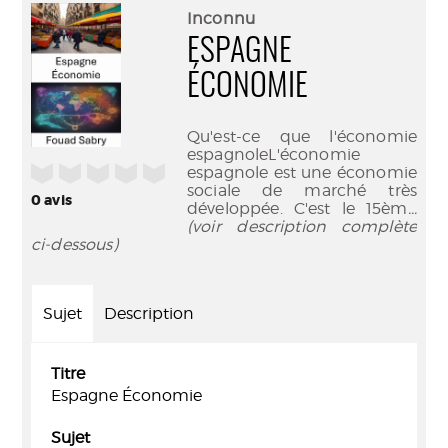
(Nouve
par
Inconnu
fenêtr
mail
ESPAGNE
ÉCONOMIE
Qu'est-ce que l'économie
espagnoleL'économie
/5
espagnole est une économie
sociale de marché très
0
avis
développée. C'est le 15èm
...
(voir description complète
ci-dessous)
Sujet
Description
Titre
Espagne Économie
Sujet