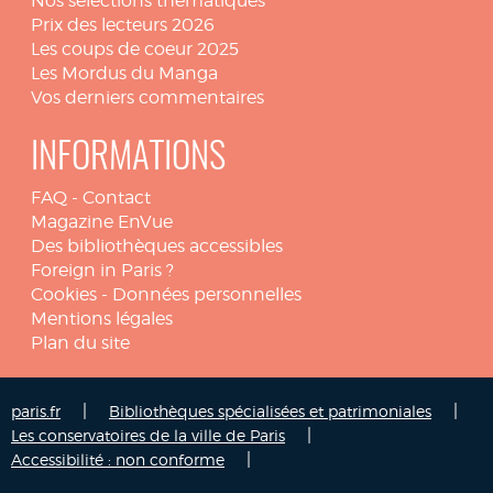
Nos sélections thématiques
Prix des lecteurs 2026
Les coups de coeur 2025
Les Mordus du Manga
Vos derniers commentaires
INFORMATIONS
FAQ
-
Contact
Magazine EnVue
Des bibliothèques accessibles
Foreign in Paris ?
Cookies
-
Données personnelles
Mentions légales
Plan du site
|
|
paris.fr
Bibliothèques spécialisées et patrimoniales
|
Les conservatoires de la ville de Paris
|
Accessibilité : non conforme