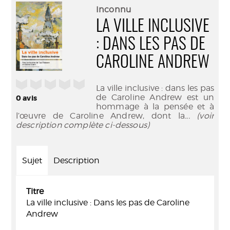
(Nouve
par
Inconnu
fenêtr
mail
LA VILLE INCLUSIVE
: DANS LES PAS DE
CAROLINE ANDREW
/5
La ville inclusive : dans les pas
de Caroline Andrew est un
0
avis
hommage à la pensée et à
l’œuvre de Caroline Andrew, dont la
... (voir
description complète ci-dessous)
Sujet
Description
Titre
La ville inclusive : Dans les pas de Caroline
Andrew