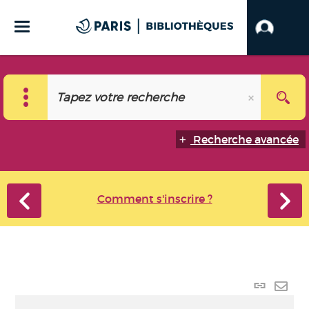
Recherche avancée
Comment s'inscrire ?
Lien
perma
Envo