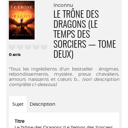
(Nouve
par
Inconnu
fenêtr
mail
LE TRÔNE DES
DRAGONS (LE
TEMPS DES
SORCIERS — TOME
/5
DEUX)
0
avis
"Tous les ingrédients d'un bestseller : énigmes,
rebondissements, mystère, preux chevaliers,
amours naissants et cœurs b
... (voir description
complète ci-dessous)
Sujet
Description
Titre
Le Trône des Dragons (Le Temps des Sorciers