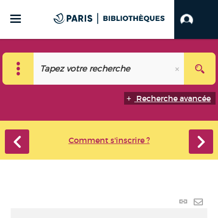
Recherche avancée
Comment s'inscrire ?
Lien
perma
Envo