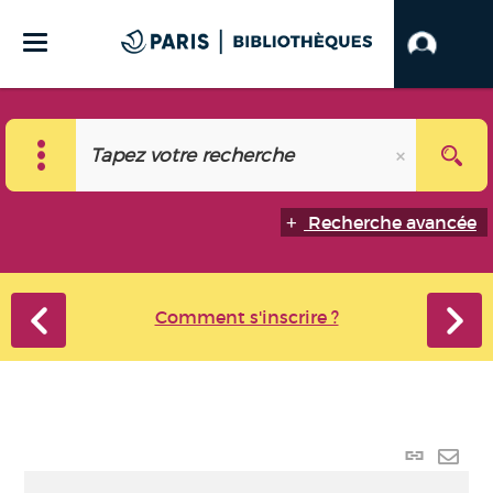
Recherche avancée
Comment s'inscrire ?
Lien
perma
Envo