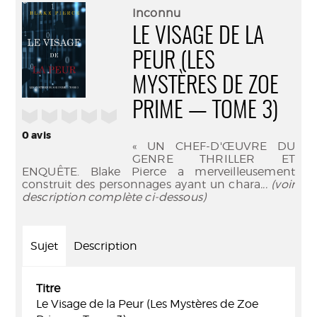
(Nouve
par
Inconnu
fenêtr
mail
LE VISAGE DE LA
PEUR (LES
MYSTÈRES DE ZOE
PRIME — TOME 3)
/5
0
avis
« UN CHEF-D'ŒUVRE DU
GENRE THRILLER ET
ENQUÊTE. Blake Pierce a merveilleusement
construit des personnages ayant un chara
... (voir
description complète ci-dessous)
Sujet
Description
Titre
Le Visage de la Peur (Les Mystères de Zoe