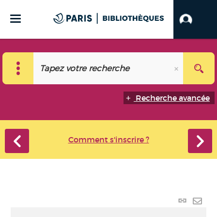
Recherche avancée
Comment s'inscrire ?
Lien
perma
Envo