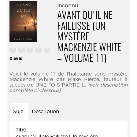
(Nouve
par
Inconnu
fenêtr
mail
AVANT QU'IL NE
FAILLISSE (UN
MYSTÈRE
MACKENZIE WHITE
/5
– VOLUME 11)
0
avis
Voici le volume 11 de l'haletante série mystère
Mackenzie White par Blake Pierce, l'auteur à
succès de UNE FOIS PARTIE (
... (voir description
complète ci-dessous)
Sujet
Description
Titre
Avant Qu'il Ne Faillisse (Un mystère