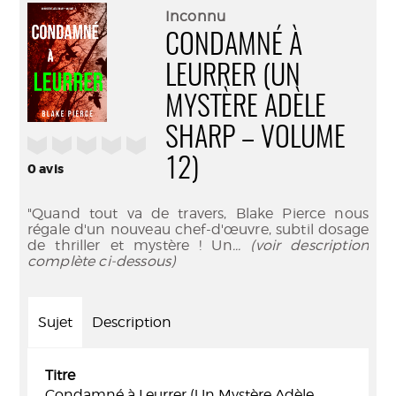
(Nouve
par
Inconnu
fenêtr
mail
CONDAMNÉ À
LEURRER (UN
MYSTÈRE ADÈLE
SHARP – VOLUME
/5
12)
0
avis
"Quand tout va de travers, Blake Pierce nous
régale d'un nouveau chef-d'œuvre, subtil dosage
de thriller et mystère ! Un
... (voir description
complète ci-dessous)
Sujet
Description
Titre
Condamné à Leurrer (Un Mystère Adèle