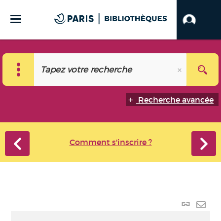
Recherche avancée
Comment s'inscrire ?
Lien
perma
Envo