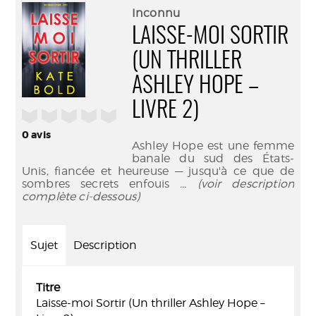
(Nouve
par
Inconnu
fenêtr
mail
LAISSE-MOI SORTIR
(UN THRILLER
ASHLEY HOPE –
LIVRE 2)
/5
0
avis
Ashley Hope est une femme
banale du sud des États-
Unis, fiancée et heureuse — jusqu'à ce que de
sombres secrets enfouis
... (voir description
complète ci-dessous)
Sujet
Description
Titre
Laisse-moi Sortir (Un thriller Ashley Hope –