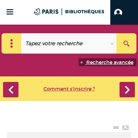
Recherche avancée
Comment s'inscrire ?
Lien
perma
Envo