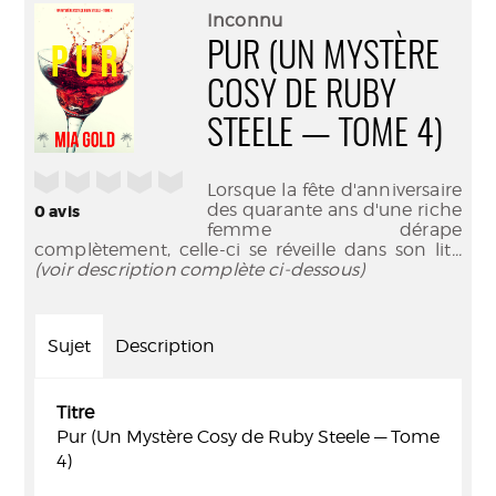
(Nouve
par
Inconnu
fenêtr
mail
PUR (UN MYSTÈRE
COSY DE RUBY
STEELE — TOME 4)
/5
Lorsque la fête d'anniversaire
des quarante ans d'une riche
0
avis
femme dérape
complètement, celle-ci se réveille dans son lit
...
(voir description complète ci-dessous)
Sujet
Description
Titre
Pur (Un Mystère Cosy de Ruby Steele — Tome
4)