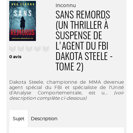
(Nouve
par
Inconnu
fenêtr
mail
SANS REMORDS
(UN THRILLER À
SUSPENSE DE
L'AGENT DU FBI
/5
DAKOTA STEELE -
0
avis
TOME 2)
Dakota Steele, championne de MMA devenue
agent spécial du FBI et spécialiste de l'Unité
d'Analyse Comportementale, est u
... (voir
description complète ci-dessous)
Sujet
Description