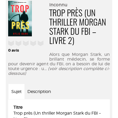
(Nouve
par
Inconnu
fenêtr
mail
TROP PRÈS (UN
THRILLER MORGAN
STARK DU FBI –
LIVRE 2)
/5
0
avis
Alors que Morgan Stark, un
brillant médecin, se forme
pour devenir agent du FBI, on a besoin de lui de
toute urgence : u
... (voir description complète ci-
dessous)
Sujet
Description
Titre
Trop près (Un thriller Morgan Stark du FBI –