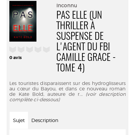
(Nouve
par
Inconnu
fenêtr
mail
PAS ELLE (UN
THRILLER À
SUSPENSE DE
L'AGENT DU FBI
/5
CAMILLE GRACE -
0
avis
TOME 4)
Les touristes disparaissent sur des hydroglisseurs
au cœur du Bayou, et dans ce nouveau roman
de Kate Bold, auteure de r
... (voir description
complète ci-dessous)
Sujet
Description