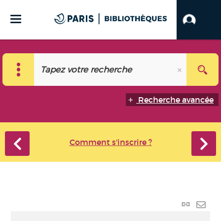
Recherche avancée
Comment s'inscrire ?
Lien
perma
Envo