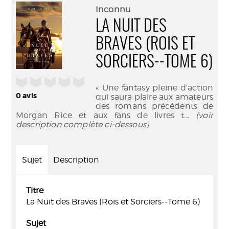
(Nouve
par
Inconnu
fenêtr
mail
LA NUIT DES
BRAVES (ROIS ET
SORCIERS--TOME 6)
/5
« Une fantasy pleine d'action
0
avis
qui saura plaire aux amateurs
des romans précédents de
Morgan Rice et aux fans de livres t
... (voir
description complète ci-dessous)
Sujet
Description
Titre
La Nuit des Braves (Rois et Sorciers--Tome 6)
Sujet