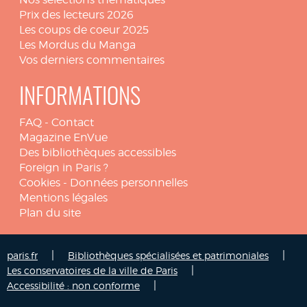
Prix des lecteurs 2026
Les coups de coeur 2025
Les Mordus du Manga
Vos derniers commentaires
INFORMATIONS
FAQ
-
Contact
Magazine EnVue
Des bibliothèques accessibles
Foreign in Paris ?
Cookies
-
Données personnelles
Mentions légales
Plan du site
|
|
paris.fr
Bibliothèques spécialisées et patrimoniales
|
Les conservatoires de la ville de Paris
|
Accessibilité : non conforme