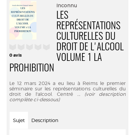
(Nouve
par
Inconnu
fenêtr
mail
LES
REPRÉSENTATIONS
CULTURELLES DU
DROIT DE L'ALCOOL
/5
0
avis
VOLUME 1 LA
PROHIBITION
Le 12 mars 2024 a eu lieu à Reims le premier
séminaire sur les représentations culturelles du
droit de l'alcool. Centré
... (voir description
complète ci-dessous)
Sujet
Description