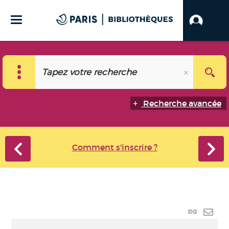
Recherche avancée
Comment s'inscrire ?
Lien
perma
Envo