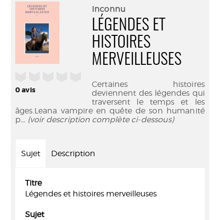
(Nouve
par
Inconnu
fenêtr
mail
LÉGENDES ET
HISTOIRES
MERVEILLEUSES
/5
Certaines histoires
0
avis
deviennent des légendes qui
traversent le temps et les
âges.Leana vampire en quête de son humanité
p
... (voir description complète ci-dessous)
Sujet
Description
Titre
Légendes et histoires merveilleuses
Sujet