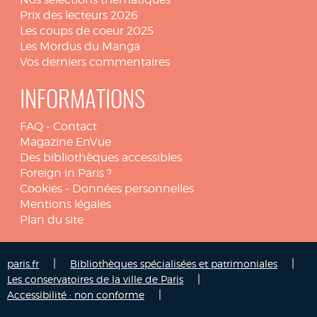
Prix des lecteurs 2026
Les coups de coeur 2025
Les Mordus du Manga
Vos derniers commentaires
INFORMATIONS
FAQ
-
Contact
Magazine EnVue
Des bibliothèques accessibles
Foreign in Paris ?
Cookies
-
Données personnelles
Mentions légales
Plan du site
|
|
paris.fr
Bibliothèques spécialisées et patrimoniales
|
Les conservatoires de la ville de Paris
|
Accessibilité : non conforme