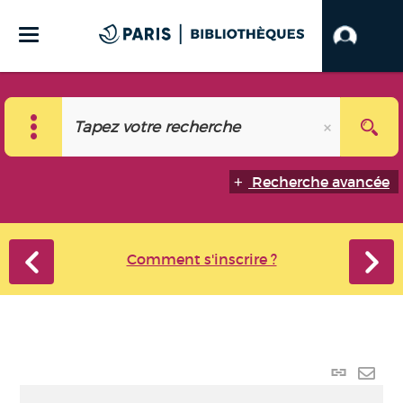
Recherche avancée
Comment s'inscrire ?
Lien
perma
Envo