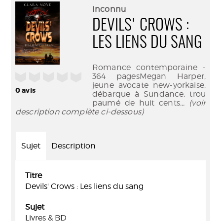
(Nouve
par
Inconnu
fenêtr
mail
DEVILS' CROWS :
LES LIENS DU SANG
Romance contemporaine -
/5
364 pagesMegan Harper,
jeune avocate new-yorkaise,
0
avis
débarque à Sundance, trou
paumé de huit cents
... (voir
description complète ci-dessous)
Sujet
Description
Titre
Devils' Crows : Les liens du sang
Sujet
Livres & BD