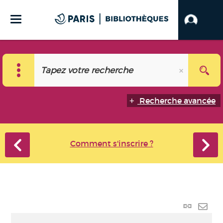
Recherche avancée
Comment s'inscrire ?
Lien
perma
Envo