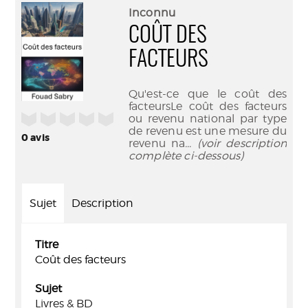
(Nouve
par
Inconnu
fenêtr
mail
COÛT DES
FACTEURS
Qu'est-ce que le coût des
facteursLe coût des facteurs
/5
ou revenu national par type
de revenu est une mesure du
0
avis
revenu na
... (voir description
complète ci-dessous)
Sujet
Description
Titre
Coût des facteurs
Sujet
Livres & BD