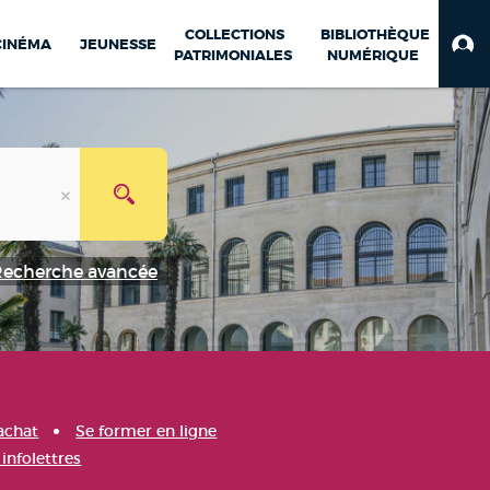
COLLECTIONS
BIBLIOTHÈQUE
CINÉMA
JEUNESSE
PATRIMONIALES
NUMÉRIQUE
Recherche avancée
achat
Se former en ligne
infolettres