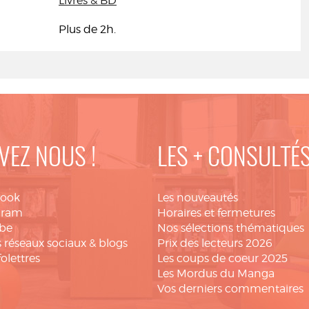
Livres & BD
Plus de 2h.
VEZ NOUS !
LES + CONSULTÉ
book
Les nouveautés
gram
Horaires et fermetures
be
Nos sélections thématiques
 réseaux sociaux & blogs
Prix des lecteurs 2026
folettres
Les coups de coeur 2025
Les Mordus du Manga
Vos derniers commentaires