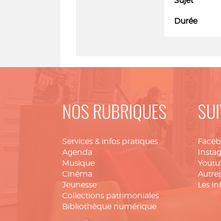
Sujet
Durée
NOS RUBRIQUES
SUI
Services & infos pratiques
Face
Agenda
Insta
Musique
Youtu
Cinéma
Autres
Jeunesse
Les in
Collections patrimoniales
Bibliothèque numérique