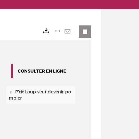
Lien
Exports
permanent
Envoyer
(Nouvelle
par
fenêtre)
mail
CONSULTER EN LIGNE
P'tit Loup veut devenir po
mpier