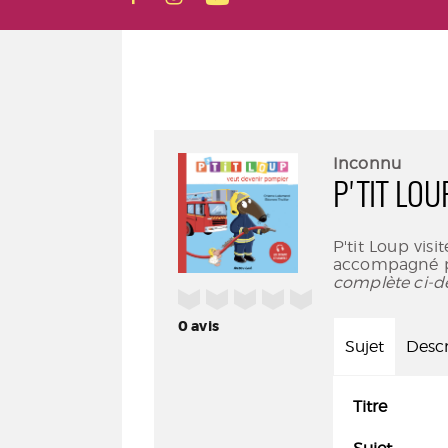
Inconnu
P'TIT LO
P'tit Loup visi
accompagné pa
complète ci-d
/5
0
avis
Sujet
Descr
Titre