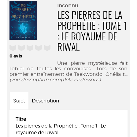
(Nouve
par
Inconnu
fenêtr
mail
LES PIERRES DE LA
PROPHÉTIE : TOME 1
: LE ROYAUME DE
RIWAL
/5
0
avis
Une pierre mystérieuse fait
l'objet de toutes les convoitises... Lors de son
premier entraînement de Taekwondo, Onélia t
...
(voir description complète ci-dessous)
Sujet
Description
Titre
Les pierres de la Prophétie : Tome 1 : Le
royaume de Riwal