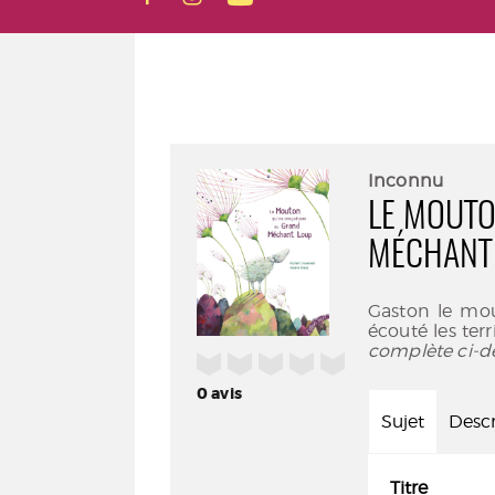
Inconnu
LE MOUTO
MÉCHANT
Gaston le mou
écouté les terr
complète ci-d
/5
0
avis
Sujet
Descr
Titre