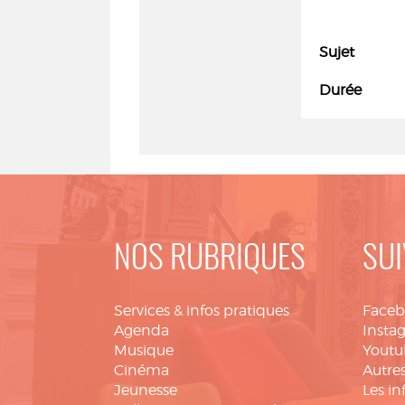
Sujet
Durée
NOS RUBRIQUES
SUI
Services & infos pratiques
Face
Agenda
Insta
Musique
Youtu
Cinéma
Autres
Jeunesse
Les in