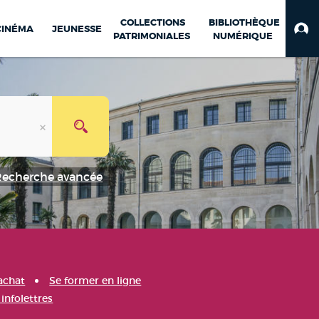
COLLECTIONS
BIBLIOTHÈQUE
CINÉMA
JEUNESSE
PATRIMONIALES
NUMÉRIQUE
Recherche avancée
achat
Se former en ligne
infolettres