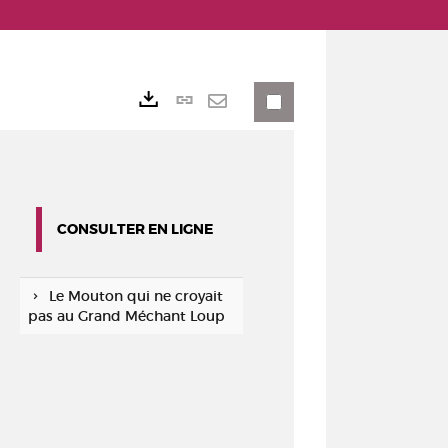
Lien
Exports
permanent
Envoyer
(Nouvelle
par
fenêtre)
mail
CONSULTER EN LIGNE
Le Mouton qui ne croyait
pas au Grand Méchant Loup