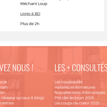
Méchant Loup
Livres & BD
Plus de 2h.
VEZ NOUS !
LES + CONSULTÉ
book
Les nouveautés
gram
Horaires et fermetures
be
Nos sélections thématiques
 réseaux sociaux & blogs
Prix des lecteurs 2026
folettres
Les coups de coeur 2025