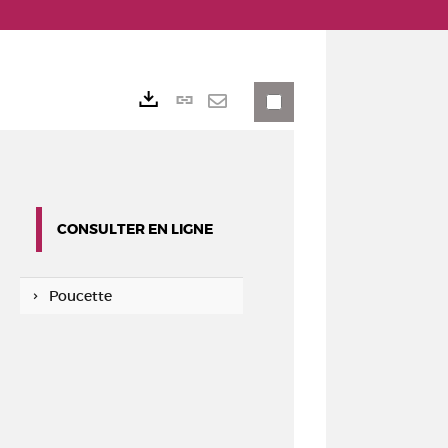
Lien
Exports
permanent
Envoyer
(Nouvelle
par
fenêtre)
mail
CONSULTER EN LIGNE
Poucette