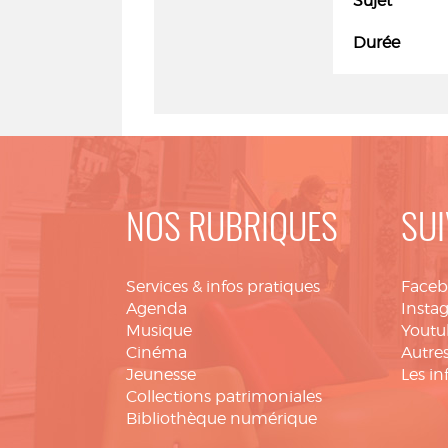
Sujet
Durée
NOS RUBRIQUES
SUI
Services & infos pratiques
Face
Agenda
Insta
Musique
Youtu
Cinéma
Autres
Jeunesse
Les in
Collections patrimoniales
Bibliothèque numérique