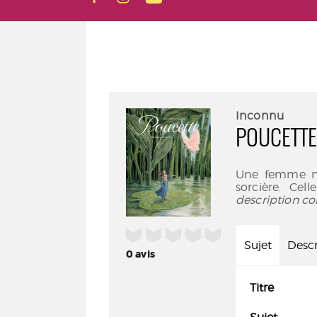
Inconnu
POUCETTE
Une femme ne
sorcière. Cel
description co
/5
Sujet
Descr
0
avis
Titre