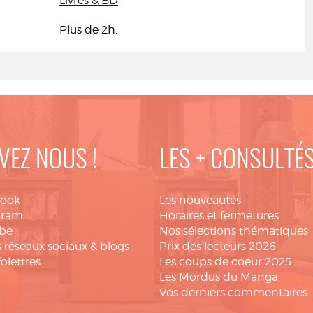
Livres & BD
Plus de 2h.
VEZ NOUS !
LES + CONSULTÉ
book
Les nouveautés
gram
Horaires et fermetures
be
Nos sélections thématiques
 réseaux sociaux & blogs
Prix des lecteurs 2026
folettres
Les coups de coeur 2025
Les Mordus du Manga
Vos derniers commentaires