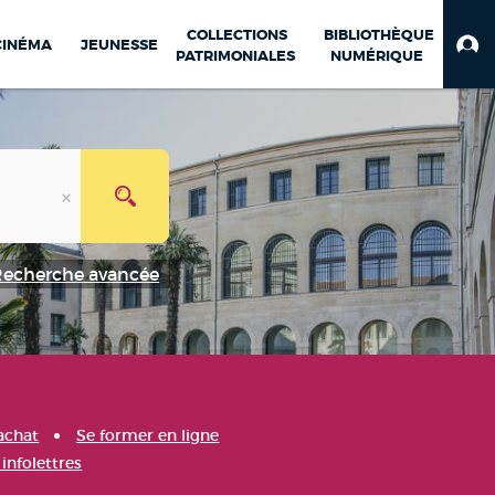
COLLECTIONS
BIBLIOTHÈQUE
CINÉMA
JEUNESSE
PATRIMONIALES
NUMÉRIQUE
Recherche avancée
achat
Se former en ligne
infolettres