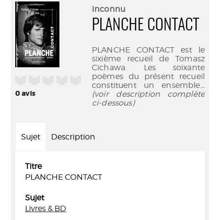
(Nouve
par
Inconnu
fenêtr
mail
PLANCHE CONTACT
PLANCHE CONTACT est le
sixième recueil de Tomasz
Cichawa. Les soixante
poèmes du présent recueil
/5
constituent un ensemble
...
0
avis
(voir description complète
ci-dessous)
Sujet
Description
Titre
PLANCHE CONTACT
Sujet
Livres & BD