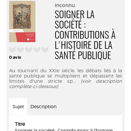
(Nouve
par
Inconnu
fenêtr
mail
SOIGNER LA
SOCIÉTÉ :
CONTRIBUTIONS À
L'HISTOIRE DE LA
/5
SANTÉ PUBLIQUE
0
avis
Au tournant du XXIe siècle, les débats liés à la
santé publique se multiplient et dépassent les
limites d'une stricte sp
... (voir description
complète ci-dessous)
Sujet
Description
Titre
Soigner la société : Contributions à l'histoire