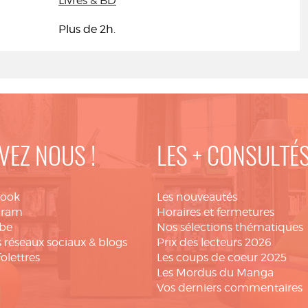
Livres & BD
Plus de 2h.
VEZ NOUS !
LES + CONSULTÉ
book
Les nouveautés
gram
Horaires et fermetures
be
Nos sélections thématiques
 réseaux sociaux & blogs
Prix des lecteurs 2026
folettres
Les coups de coeur 2025
Les Mordus du Manga
Vos derniers commentaires