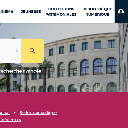
COLLECTIONS
BIBLIOTHÈQUE
CINÉMA
JEUNESSE
PATRIMONIALES
NUMÉRIQUE
Recherche avancée
achat
Se former en ligne
infolettres