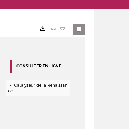
Lien
Exports
permanent
Envoyer
(Nouvelle
par
fenêtre)
mail
CONSULTER EN LIGNE
Catalyseur de la Renaissan
ce