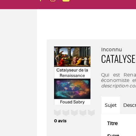
Inconnu
CATALYSE
Qui est Rena
économiste et
description co
Sujet
Descr
/5
0
avis
Titre