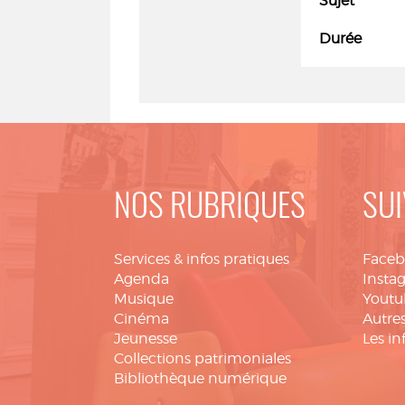
Sujet
Durée
NOS RUBRIQUES
SUI
Services & infos pratiques
Face
Agenda
Insta
Musique
Youtu
Cinéma
Autres
Jeunesse
Les in
Collections patrimoniales
Bibliothèque numérique