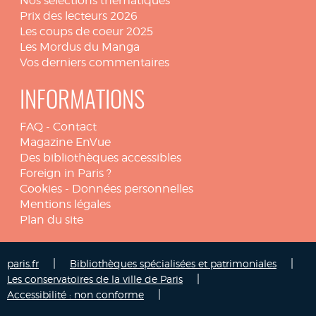
Nos sélections thématiques
Prix des lecteurs 2026
Les coups de coeur 2025
Les Mordus du Manga
Vos derniers commentaires
INFORMATIONS
FAQ
-
Contact
Magazine EnVue
Des bibliothèques accessibles
Foreign in Paris ?
Cookies
-
Données personnelles
Mentions légales
Plan du site
|
|
paris.fr
Bibliothèques spécialisées et patrimoniales
|
Les conservatoires de la ville de Paris
|
Accessibilité : non conforme