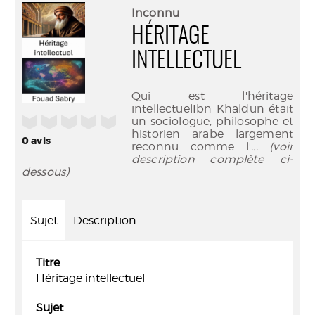
(Nouve
par
Inconnu
fenêtr
mail
HÉRITAGE
INTELLECTUEL
Qui est l'héritage
intellectuelIbn Khaldun était
/5
un sociologue, philosophe et
historien arabe largement
0
avis
reconnu comme l'
... (voir
description complète ci-
dessous)
Sujet
Description
Titre
Héritage intellectuel
Sujet