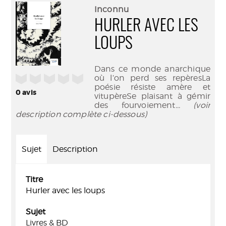
(Nouve
par
Inconnu
fenêtr
mail
HURLER AVEC LES
LOUPS
Dans ce monde anarchique
/5
où l’on perd ses repèresLa
poésie résiste amère et
0
avis
vitupèreSe plaisant à gémir
des fourvoiement
... (voir
description complète ci-dessous)
Sujet
Description
Titre
Hurler avec les loups
Sujet
Livres & BD