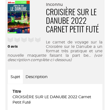
(Nouve
par
Inconnu
fenêtr
mail
CROISIÈRE SUR LE
DANUBE 2022
CARNET PETIT FUTÉ
/5
Le carnet de voyage sur la
0
avis
Croisière sur le Danube a un
format très pratique et une
nouvelle maquette faisant la part be
... (voir
description complète ci-dessous)
Sujet
Description
Titre
CROISIÈRE SUR LE DANUBE 2022 Carnet
Petit Futé