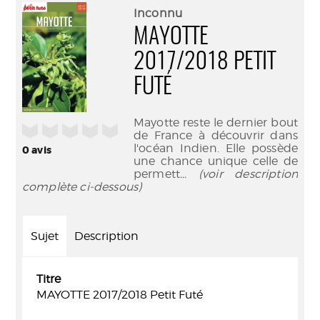
(Nouve
par
Inconnu
fenêtr
mail
MAYOTTE
2017/2018 PETIT
FUTÉ
Mayotte reste le dernier bout
/5
de France à découvrir dans
l'océan Indien. Elle possède
0
avis
une chance unique celle de
permett
... (voir description
complète ci-dessous)
Sujet
Description
Titre
MAYOTTE 2017/2018 Petit Futé