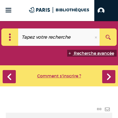
Recherche avancée
Comment s'inscrire ?
Lien
perma
Envo