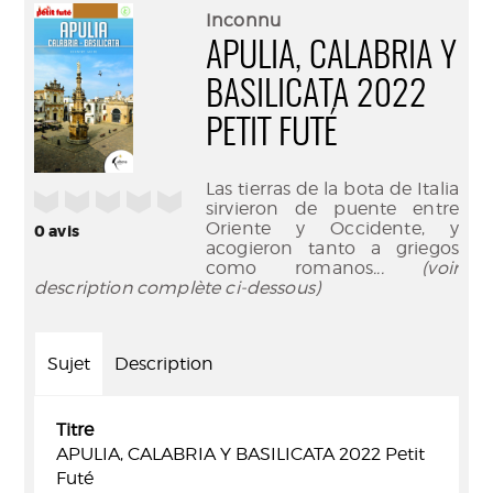
(Nouve
par
Inconnu
fenêtr
mail
APULIA, CALABRIA Y
BASILICATA 2022
PETIT FUTÉ
Las tierras de la bota de Italia
/5
sirvieron de puente entre
Oriente y Occidente, y
0
avis
acogieron tanto a griegos
como romanos
... (voir
description complète ci-dessous)
Sujet
Description
Titre
APULIA, CALABRIA Y BASILICATA 2022 Petit
Futé