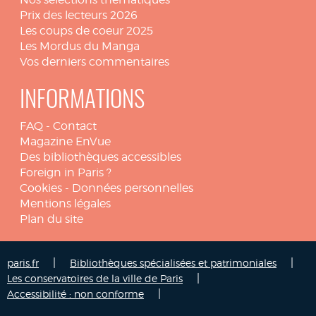
Prix des lecteurs 2026
Les coups de coeur 2025
Les Mordus du Manga
Vos derniers commentaires
INFORMATIONS
FAQ
-
Contact
Magazine EnVue
Des bibliothèques accessibles
Foreign in Paris ?
Cookies
-
Données personnelles
Mentions légales
Plan du site
|
|
paris.fr
Bibliothèques spécialisées et patrimoniales
|
Les conservatoires de la ville de Paris
|
Accessibilité : non conforme