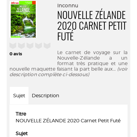
(Nouve
par
Inconnu
fenêtr
mail
NOUVELLE ZÉLANDE
2020 CARNET PETIT
FUTÉ
/5
Le carnet de voyage sur la
0
avis
Nouvelle-Zélande a un
format très pratique et une
nouvelle maquette faisant la part belle aux
... (voir
description complète ci-dessous)
Sujet
Description
Titre
NOUVELLE ZÉLANDE 2020 Carnet Petit Futé
Sujet