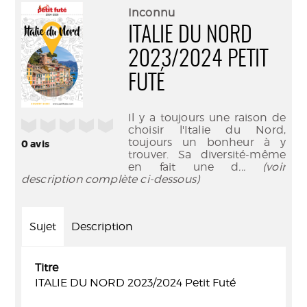
(Nouve
par
Inconnu
fenêtr
mail
ITALIE DU NORD
2023/2024 PETIT
FUTÉ
Il y a toujours une raison de
/5
choisir l'Italie du Nord,
toujours un bonheur à y
0
avis
trouver. Sa diversité-même
en fait une d
... (voir
description complète ci-dessous)
Sujet
Description
Titre
ITALIE DU NORD 2023/2024 Petit Futé