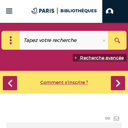
Recherche avancée
Comment s'inscrire ?
Lien
perma
Envo