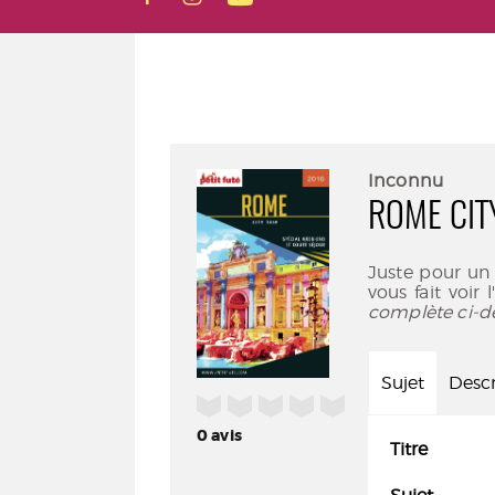
Inconnu
ROME CITY
Juste pour un
vous fait voir 
complète ci-d
Sujet
Descr
/5
0
avis
Titre