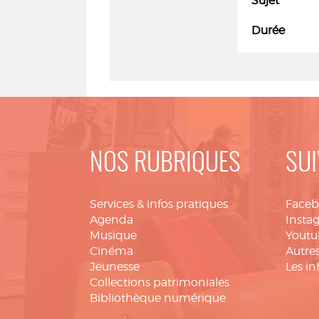
Sujet
Durée
NOS RUBRIQUES
SUI
Services & infos pratiques
Face
Agenda
Insta
Musique
Youtu
Cinéma
Autres
Jeunesse
Les in
Collections patrimoniales
Bibliothèque numérique