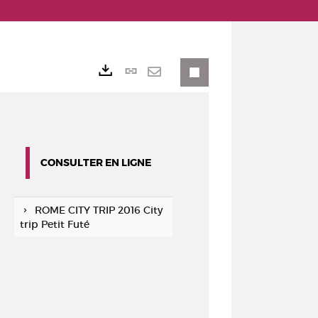
Lien
Exports
permanent
Envoyer
(Nouvelle
par
fenêtre)
mail
CONSULTER EN LIGNE
ROME CITY TRIP 2016 City
trip Petit Futé