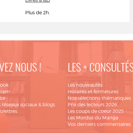
Livres & BD
Plus de 2h.
VEZ NOUS !
LES + CONSULTÉ
book
Les nouveautés
gram
Horaires et fermetures
be
Nos sélections thématiques
 réseaux sociaux & blogs
Prix des lecteurs 2026
folettres
Les coups de coeur 2025
Les Mordus du Manga
Vos derniers commentaires