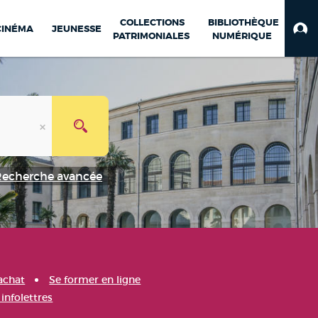
COLLECTIONS
BIBLIOTHÈQUE
CINÉMA
JEUNESSE
PATRIMONIALES
NUMÉRIQUE
Recherche avancée
achat
Se former en ligne
infolettres