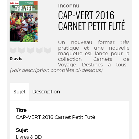
(Nouve
par
Inconnu
fenêtr
mail
CAP-VERT 2016
CARNET PETIT FUTÉ
Un nouveau format très
pratique et une nouvelle
/5
maquette est lancé pour la
0
avis
collection Carnets de
Voyage. Destinés à tous
...
(voir description complète ci-dessous)
Sujet
Description
Titre
CAP-VERT 2016 Carnet Petit Futé
Sujet
Livres & BD