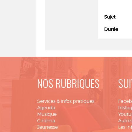
Sujet
Durée
NOS RUBRIQUES
SUI
Services & infos pratiques
Face
Agenda
Insta
Musique
Youtu
Cinéma
Autres
Jeunesse
Les in