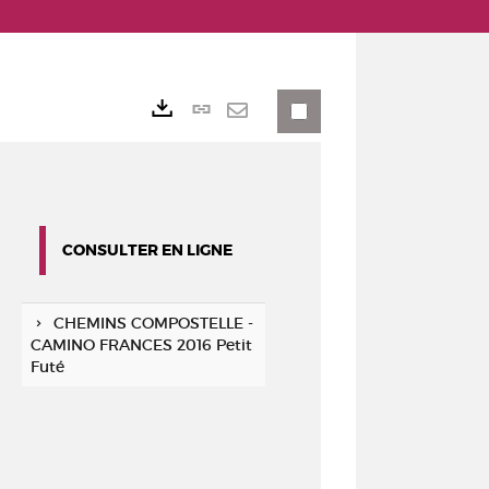
Lien
Exports
permanent
Envoyer
(Nouvelle
par
fenêtre)
mail
CONSULTER EN LIGNE
CHEMINS COMPOSTELLE -
CAMINO FRANCES 2016 Petit
Futé