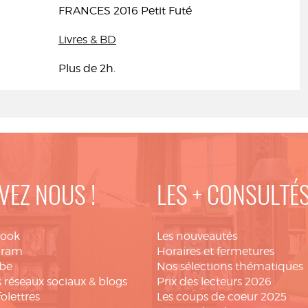
FRANCES 2016 Petit Futé
Livres & BD
Plus de 2h.
VEZ NOUS !
LES + CONSULTÉ
book
Les nouveautés
gram
Horaires et fermetures
be
Nos sélections thématiques
 réseaux sociaux & blogs
Prix des lecteurs 2026
folettres
Les coups de coeur 2025