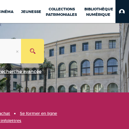
COLLECTIONS
BIBLIOTHÈQUE
CINÉMA
JEUNESSE
PATRIMONIALES
NUMÉRIQUE
Recherche avancée
achat
Se former en ligne
infolettres