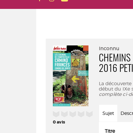
Inconnu
CHEMINS 
2016 PETI
La découverte 
début du IXe s
complète ci-d
/5
Sujet
Descr
0
avis
Titre