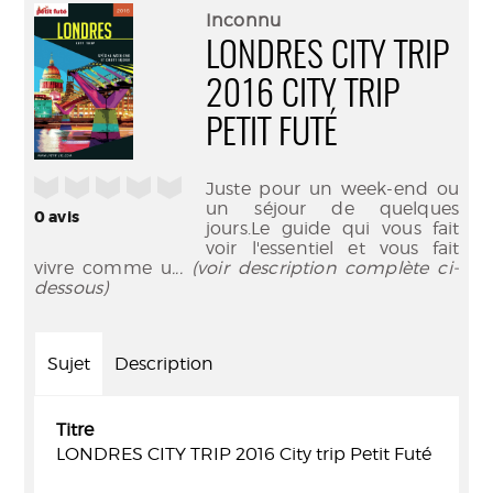
(Nouve
par
Inconnu
fenêtr
mail
LONDRES CITY TRIP
2016 CITY TRIP
PETIT FUTÉ
/5
Juste pour un week-end ou
un séjour de quelques
0
avis
jours.Le guide qui vous fait
voir l'essentiel et vous fait
vivre comme u
... (voir description complète ci-
dessous)
Sujet
Description
Titre
LONDRES CITY TRIP 2016 City trip Petit Futé