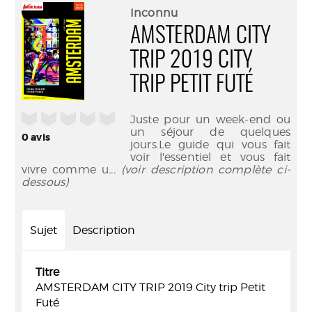
(Nouve
par
Inconnu
fenêtr
mail
AMSTERDAM CITY
TRIP 2019 CITY
TRIP PETIT FUTÉ
/5
Juste pour un week-end ou
un séjour de quelques
0
avis
jours.Le guide qui vous fait
voir l'essentiel et vous fait
vivre comme u
... (voir description complète ci-
dessous)
Sujet
Description
Titre
AMSTERDAM CITY TRIP 2019 City trip Petit
Futé