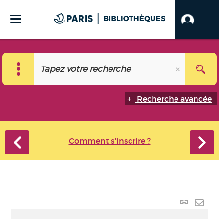
Recherche avancée
Comment s'inscrire ?
Lien
perma
Envo