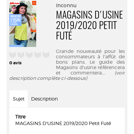
(Nouve
par
Inconnu
fenêtr
mail
MAGASINS D'USINE
2019/2020 PETIT
FUTÉ
Grande nouveauté pour les
/5
consommateurs à l'affût de
bons plans. Le guide des
0
avis
Magasins d'usine référencera
et commentera
... (voir
description complète ci-dessous)
Sujet
Description
Titre
MAGASINS D'USINE 2019/2020 Petit Futé