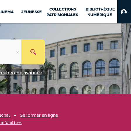
COLLECTIONS
BIBLIOTHÈQUE
CINÉMA
JEUNESSE
PATRIMONIALES
NUMÉRIQUE
Recherche avancée
achat
Se former en ligne
infolettres