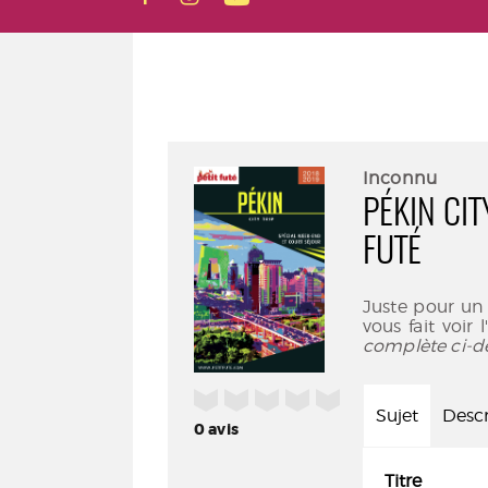
Inconnu
PÉKIN CIT
FUTÉ
Juste pour un
vous fait voir 
complète ci-d
/5
Sujet
Descr
0
avis
Titre