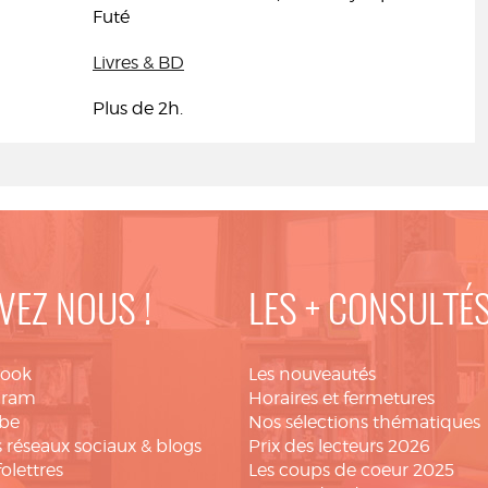
Futé
Livres & BD
Plus de 2h.
VEZ NOUS !
LES + CONSULTÉ
book
Les nouveautés
gram
Horaires et fermetures
be
Nos sélections thématiques
 réseaux sociaux & blogs
Prix des lecteurs 2026
folettres
Les coups de coeur 2025