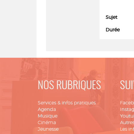
Sujet
Durée
NOS RUBRIQUES
SUI
Services & infos pratiques
Face
Agenda
Insta
Musique
Youtu
Cinéma
Autres
Jeunesse
Les in