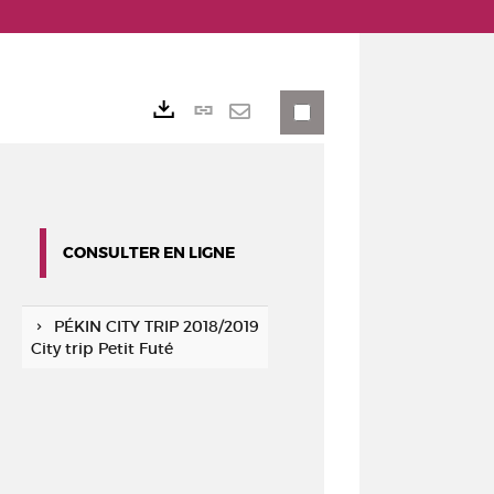
Lien
Exports
permanent
Envoyer
(Nouvelle
par
fenêtre)
mail
CONSULTER EN LIGNE
PÉKIN CITY TRIP 2018/2019
City trip Petit Futé