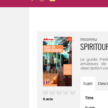
Inconnu
SPIRITOU
Le guide Peti
amateurs de 
description co
Sujet
Descr
/5
Titre
0
avis