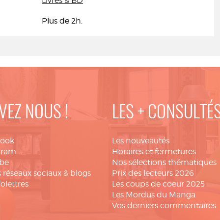
Livres & BD
Plus de 2h.
VEZ NOUS !
LES + CONSULTÉ
book
Les nouveautés
gram
Horaires et fermetures
be
Nos sélections thématiques
 réseaux sociaux & blogs
Prix des lecteurs 2026
folettres
Les coups de coeur 2025
Les Mordus du Manga
Vos derniers commentaires