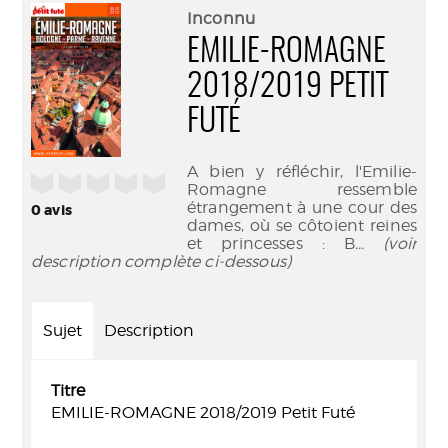
(Nouve
par
Inconnu
fenêtr
mail
EMILIE-ROMAGNE
2018/2019 PETIT
FUTÉ
A bien y réfléchir, l'Emilie-
/5
Romagne ressemble
étrangement à une cour des
0
avis
dames, où se côtoient reines
et princesses : B
... (voir
description complète ci-dessous)
Sujet
Description
Titre
EMILIE-ROMAGNE 2018/2019 Petit Futé