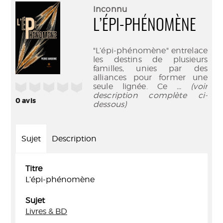
(Nouve
par
Inconnu
fenêtr
mail
L’ÉPI-PHÉNOMÈNE
"L’épi-phénomène" entrelace
les destins de plusieurs
familles, unies par des
alliances pour former une
/5
seule lignée. Ce
... (voir
description complète ci-
0
avis
dessous)
Sujet
Description
Titre
L’épi-phénomène
Sujet
Livres & BD