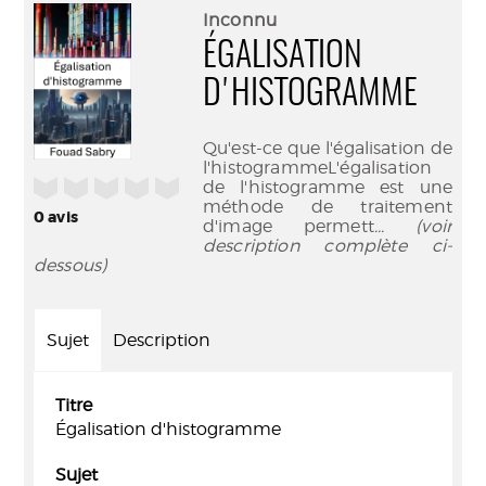
(Nouve
par
Inconnu
fenêtr
mail
ÉGALISATION
D'HISTOGRAMME
Qu'est-ce que l'égalisation de
l'histogrammeL'égalisation
/5
de l'histogramme est une
méthode de traitement
0
avis
d'image permett
... (voir
description complète ci-
dessous)
Sujet
Description
Titre
Égalisation d'histogramme
Sujet