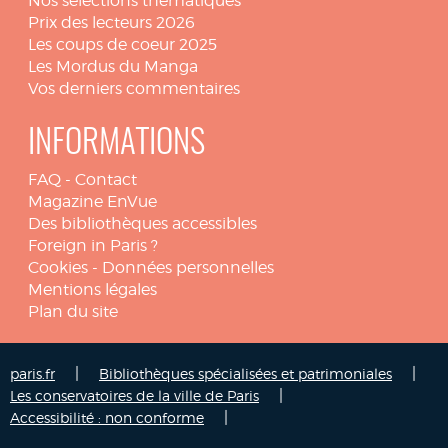
Nos sélections thématiques
Prix des lecteurs 2026
Les coups de coeur 2025
Les Mordus du Manga
Vos derniers commentaires
INFORMATIONS
FAQ
-
Contact
Magazine EnVue
Des bibliothèques accessibles
Foreign in Paris ?
Cookies
-
Données personnelles
Mentions légales
Plan du site
|
|
paris.fr
Bibliothèques spécialisées et patrimoniales
|
Les conservatoires de la ville de Paris
|
Accessibilité : non conforme